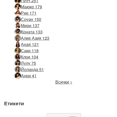
ПИН 251
Маюко 179
Рие 171
Соуан 150
Мири 137
Коната 133
Алие Азия 123
Аная 121
Саки 118
Клои 104
Лулу 75
Йоланда 51
Анри 41
Всички >
Етикети