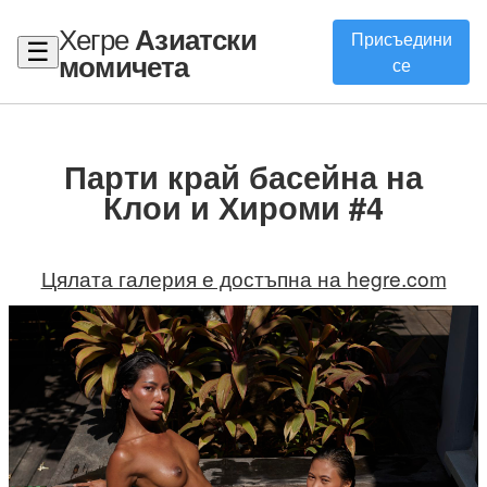
Хегре
Азиатски
Присъедини
☰
момичета
се
Парти край басейна на
Клои и Хироми #4
Цялата галерия е достъпна на hegre.com