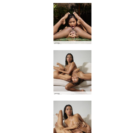
Силата на цветята Хироми и Клои #38
Клои и Хироми азиатски красавици #28