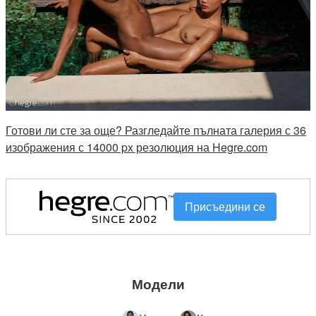
Готови ли сте за още? Разгледайте пълната галерия с 36
изображения с 14000 px резолюция на Hegre.com
Присъедини се
Модели