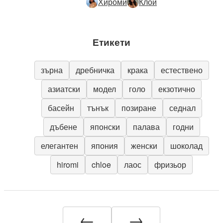
Хироми
Клои
Етикети
зърна
дребничка
крака
естествено
азиатски
модел
голо
екзотично
басейн
тънък
позиране
седнал
дъбене
японски
палава
годни
елегантен
япония
женски
шоколад
hiromi
chloe
лаос
фризьор
←
→