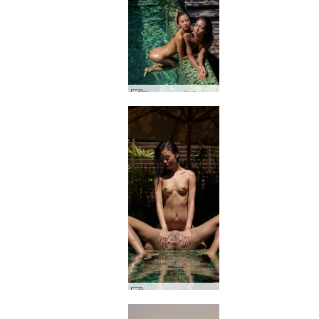
Парти край басейна на Клои и Хироми #16
Хироми и Клои путка изобилие #26