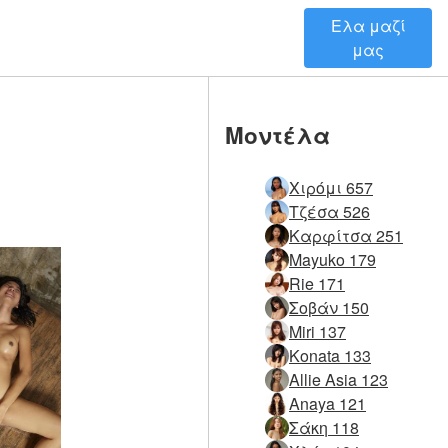
Ελα μαζί
μας
Μοντέλα
Χιρόμι 657
Τζέσα 526
Καρφίτσα 251
Mayuko 179
Rie 171
Σοβάν 150
Miri 137
Konata 133
Allie Asia 123
Anaya 121
Σάκη 118