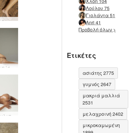
Χλόη 104
Λούλου 75
Γιολάντα 51
Καρφίτσα αχνιστή #33
Anri 41
Προβολή όλων >
Ετικέτες
Καρφιτσώστε γυμνά #36
ασιάτης 2775
γυμνός 2647
μακριά μαλλιά
2531
μελαχροινή 2402
Χιρόμι γλυπτό #25
μικροκαμωμένη
1899