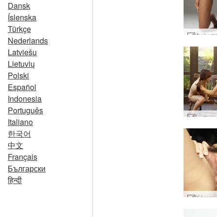
Dansk
Íslenska
Türkçe
Nederlands
Latviešu
Lietuvių
Polski
Español
Indonesia
Português
Italiano
한국어
中文
Français
Български
हिन्दी