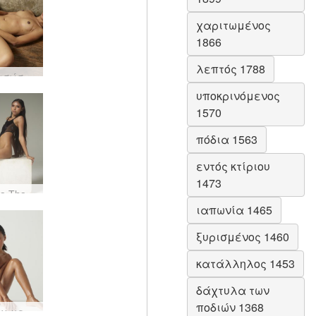
χαριτωμένος
1866
λεπτός 1788
Καρφιτσώστε την αγάπη για τον εαυτό σας #7
υποκρινόμενος
1570
πόδια 1563
εντός κτίριου
1473
Allie Asia Thai ταμπού #8
ιαπωνία 1465
ξυρισμένος 1460
κατάλληλος 1453
δάχτυλα των
ποδιών 1368
Η Χιρόμι μελώθηκε #35