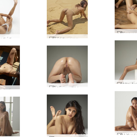
Καρφιτσώστε τρελό γυμνό κορίτσι της Ταϊλάνδης #16
Τζέσα αμμώδες μουνί #37
Σοβάν υπερφυσικό #35
Ηλιακή ενέργεια Anaya #1