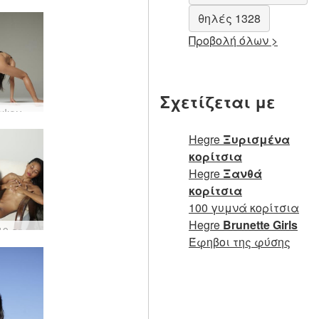
θηλές 1328
Προβολή όλων >
Σχετίζεται με
Jessa αψεγάδιαστη φιγούρα #26
Hegre
Ξυρισμένα
κορίτσια
Hegre
Ξανθά
κορίτσια
100 γυμνά κορίτσια
Hegre
Brunette Girls
Hiromi 19 ετών 40 κιλά 159 εκ #3
Έφηβοι της φύσης