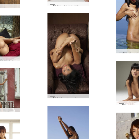
Pin Bangkok φωτογραφικό στούντιο #14
Καρφίτσα αχνιστή #14
Noody thai super model part 2 #33
Η Χιρόμι λατρεύει να είναι γυμνή #47
Παλιά πόλη Χιρόμι Μπανγκόκ #4