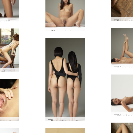
Φιλιππινέζα που φλερτάρει τη Χιρόμι #14
Καρφίτσα προκλητική #4
Ιαπωνική καλλιγραφία Mayuko και Saki #18
Κόκκινο κασκόλ Mayuko part2 #59
Sayoko και Yun γιαπωνέζικα γυμνά #8