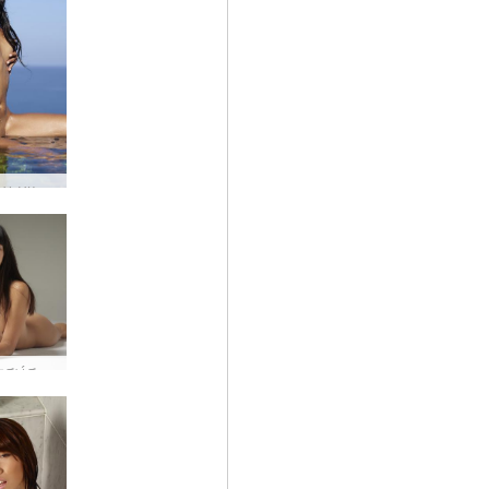
Ο Χιρόμι γυμνός στην πισίνα #23
Καρφιτσώστε γυμνά #43