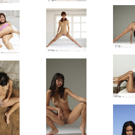
Πορτρέτα της Anaya #10
Allie Asia Ταϊλανδέζικη ομορφιά #6
Miri kinky νοσοκόμα #50
Η Μίρι βρεγμένη στο κρεβάτι #65