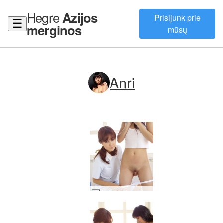
Hegre
Azijos
Prisijunk prie
☰
merginos
mūsų
Anri
Anri ir Miri medicininė apžiūra #59