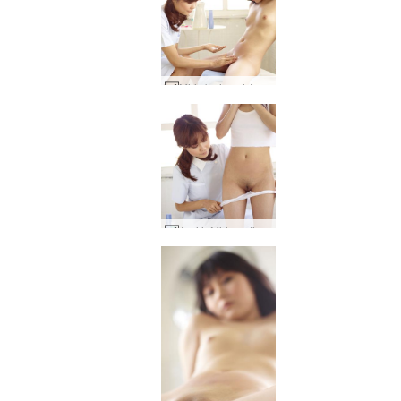
Miri skutimosi Anri #82
Anri ir Miri medicininė apžiūra #42