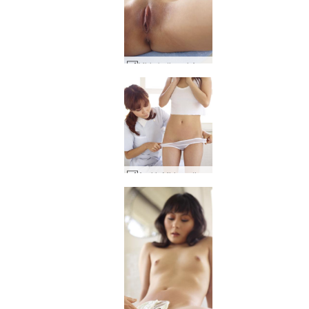
Miri skutimosi Anri #90
Anri ir Miri medicininė apžiūra #37