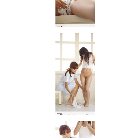
Miri skutimosi Anri #30
Anri ir Miri medicininė apžiūra #78