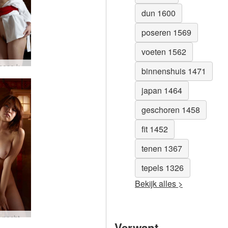
dun 1600
poseren 1569
voeten 1562
Rie Chinese kamer #74
binnenshuis 1471
japan 1464
geschoren 1458
fit 1452
tenen 1367
tepels 1326
Bekijk alles >
Rie een nacht met een geisha #53
Verwant