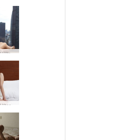
Riehotel Hilton Tokio #4
Rie het Hilton in Tokio #36