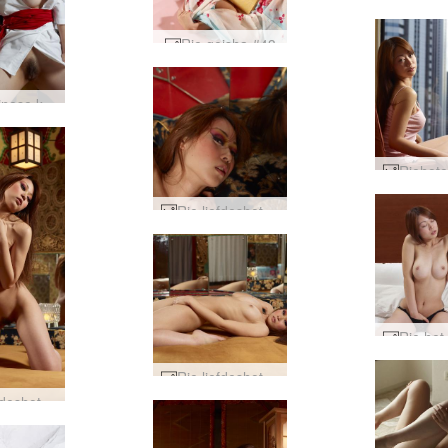
Rie geisha #43
Rie Chinese kamer #54
Rie liefdeshotel Tokio #108
Rie liefdeshotel Tokio #64
Rie liefdeshotel Tokio #21