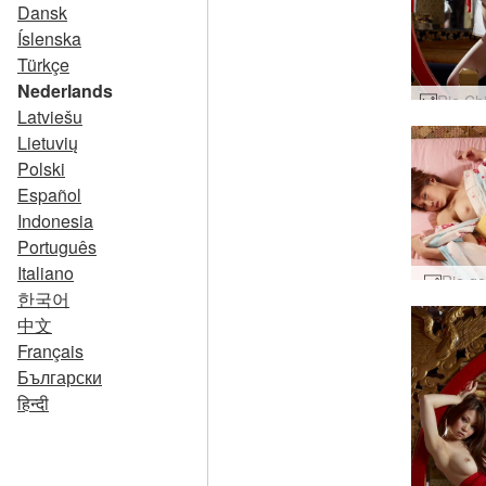
Dansk
Íslenska
Türkçe
Nederlands
Latviešu
Lietuvių
Polski
Español
Indonesia
Português
Italiano
Rie ge
한국어
中文
Français
Български
हिन्दी