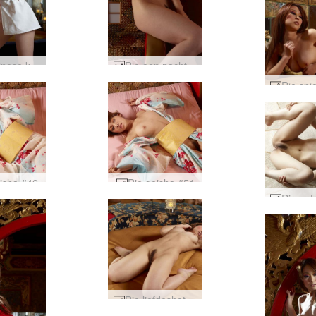
Rie Chinese kamer #34
Rie een nacht met een geisha #52
isha #42
Rie geisha #51
Rie liefdeshotel Tokio #42