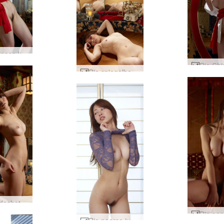
Rie Chinese kamer #90
Rie spiegelbed #70
Rie liefdeshotel Tokio #29
Rie paarse jurk #32