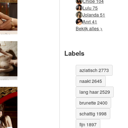
Chloe 104
Lulu 75
Jolanda 51
Anri 41
Bekijk alles >
Rie spiegelbed #20
Labels
aziatisch 2773
Rie patronen #63
naakt 2645
lang haar 2529
brunette 2400
schattig 1998
fijn 1897