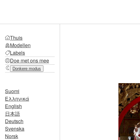
Thuis
Modellen
Labels
Doe met ons mee
Donkere modus
Suomi
Ελληνικά
English
日本語
Deutsch
Svenska
Norsk