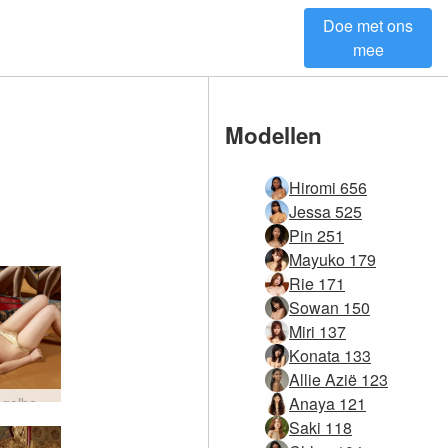
Doe met ons
mee
Modellen
Hiromi 656
Jessa 525
Pin 251
Mayuko 179
Rie 171
Sowan 150
Miri 137
Konata 133
Allie Azië 123
Anaya 121
Rie spiegelbed #55
Saki 118