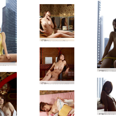
Rie spiegelbed #3
Rie uitzicht op Tokio #16
Rie een nacht met een geisha #4