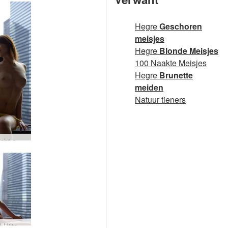
Hegre
Geschoren
meisjes
Hegre
Blonde Meisjes
100 Naakte Meisjes
Hegre
Brunette
meiden
Natuur tieners
Rie uitzicht op Tokio #47
Riehotel Hilton Tokio #23