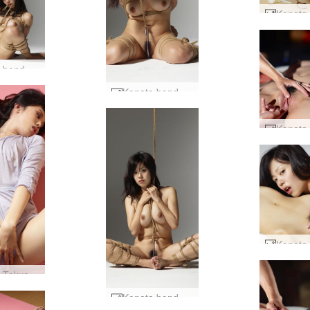
Konata bondage del 2 #66
Konata bondage del 2 #42
Konata Tokyo elsker motell #10
Konata bondage del 2 #11