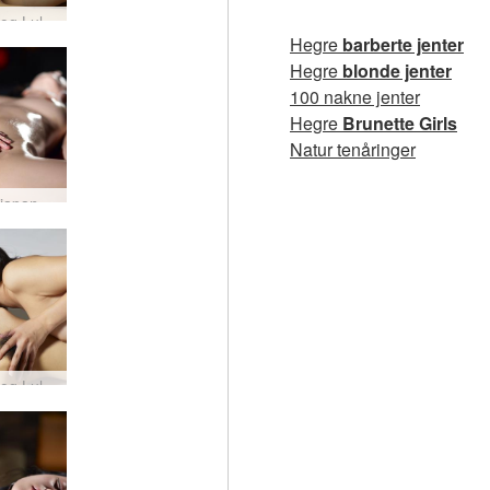
Konata og Lulu menneskelig sushitallerken #77
Hegre
barberte jenter
Hegre
blonde jenter
100 nakne jenter
Hegre
Brunette Girls
Natur tenåringer
Konata japansk Yoni massasje #32
Konata og Lulu Tokyo nytelse #44