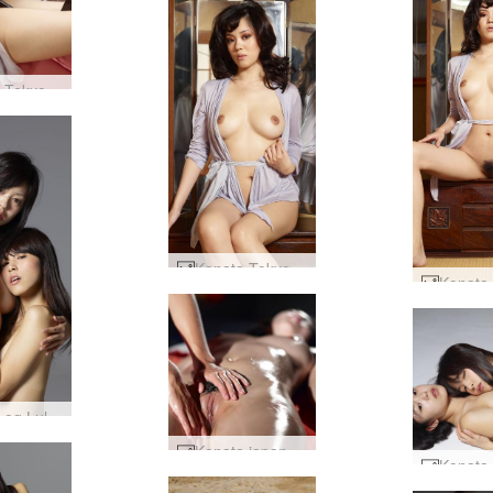
Konata Tokyo elsker motell #81
Konata Tokyo elsker motell #38
Konata og Lulu laget i Japan #7
Konata japansk Yoni massasje #48