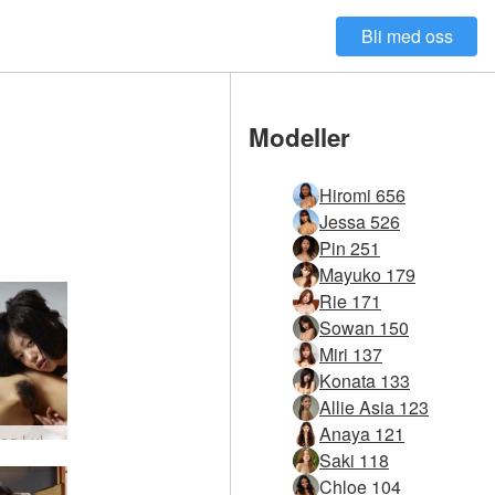
Bli med oss
Modeller
Hiromi 656
Jessa 526
Pin 251
Mayuko 179
Rie 171
Sowan 150
Miri 137
Konata 133
Allie Asia 123
Anaya 121
Konata og Lulu Tokyo nytelse #63
Saki 118
Chloe 104