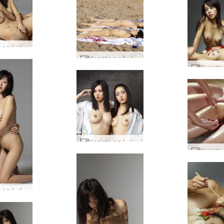
Konata og Lulu Tokyo sexdukker #10
Konata og Lulu nakenstrand #17
Konata og Lulu geisha jenter #5
Konata og Lulu Tokyo sexdukker #49