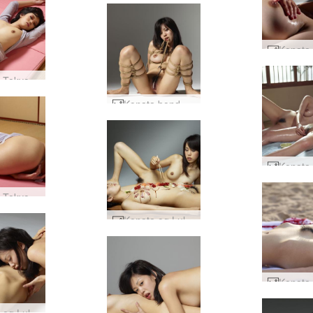
Konata Tokyo elsker motell #125
Konata bondage del 2 #64
Konata Tokyo elsker motell #129
Konata og Lulu menneskelig sushitallerken #57