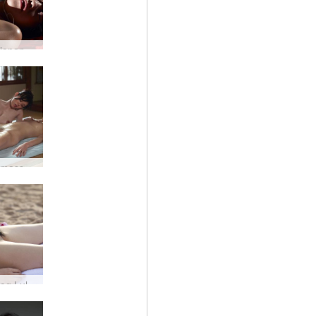
Konata japansk Yoni massasje #16
Konata masserer Chiaki #35
Konata og Lulu nakenstrand #13