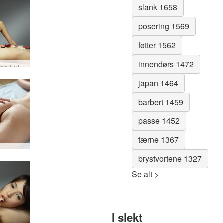
slank 1658
posering 1569
føtter 1562
innendørs 1472
Konata og Lulu menneskelig sushitallerken #2
japan 1464
barbert 1459
passe 1452
tærne 1367
Konata masserer Chiaki #12
brystvortene 1327
Se alt >
I slekt