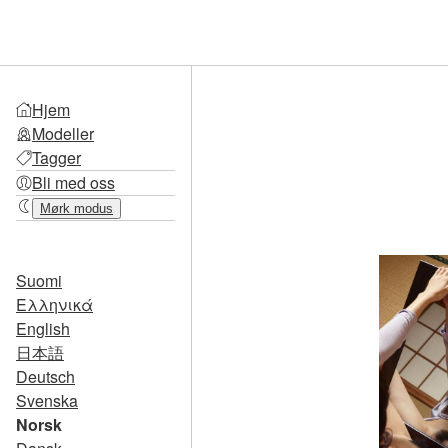
Hjem
Modeller
Tagger
Bli med oss
Mørk modus
Suomi
Ελληνικά
English
日本語
Deutsch
Svenska
Norsk