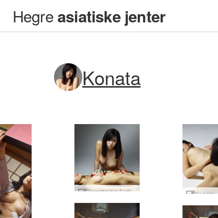
Hegre
asiatiske jenter
Konata
Konata og Lulu sensuell Sushi #16