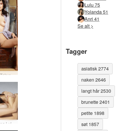
Lulu 75
Yolanda 51
Anri 41
Se alt >
Tagger
asiatisk 2774
Konata Tokyo elsker motell #42
naken 2646
langt hår 2530
brunette 2401
petite 1898
Konata og Lulu Tokyo ringer #57
søt 1857