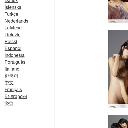
Dansk
Íslenska
Türkçe
Nederlands
Latviešu
Lietuvių
Polski
Español
Indonesia
Português
Italiano
한국어
中文
Français
Български
हिन्दी